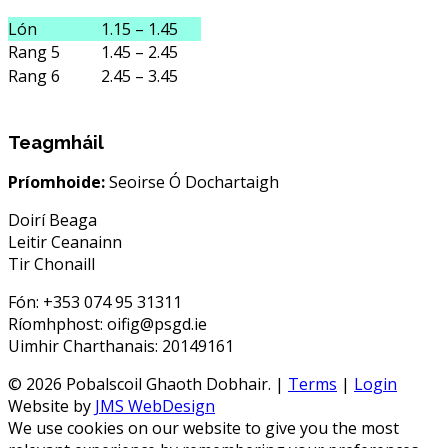
Lón
1.15 – 1.45
Rang 5
1.45 – 2.45
Rang 6
2.45 – 3.45
Teagmháil
Príomhoide:
Seoirse Ó Dochartaigh
Doirí Beaga
Leitir Ceanainn
Tir Chonaill
Fón: +353 074 95 31311
Ríomhphost: oifig@psgd.ie
Uimhir Charthanais: 20149161
© 2026 Pobalscoil Ghaoth Dobhair. |
Terms
|
Login
Website by
JMS WebDesign
We use cookies on our website to give you the most