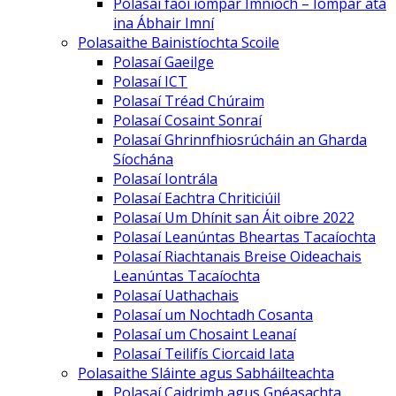
Polasaí faoi iompar Imníoch – Iompar atá
ina Ábhair Imní
Polasaithe Bainistíochta Scoile
Polasaí Gaeilge
Polasaí ICT
Polasaí Tréad Chúraim
Polasaí Cosaint Sonraí
Polasaí Ghrinnfhiosrúcháin an Gharda
Síochána
Polasaí Iontrála
Polasaí Eachtra Chriticiúil
Polasaí Um Dhínit san Áit oibre 2022
Polasaí Leanúntas Bheartas Tacaíochta
Polasaí Riachtanais Breise Oideachais
Leanúntas Tacaíochta
Polasaí Uathachais
Polasaí um Nochtadh Cosanta
Polasaí um Chosaint Leanaí
Polasaí Teilifís Ciorcaid Iata
Polasaithe Sláinte agus Sabháilteachta
Polasaí Caidrimh agus Gnéasachta