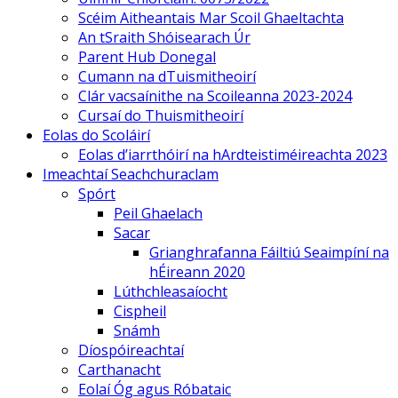
Scéim Aitheantais Mar Scoil Ghaeltachta
An tSraith Shóisearach Úr
Parent Hub Donegal
Cumann na dTuismitheoirí
Clár vacsaínithe na Scoileanna 2023-2024
Cursaí do Thuismitheoirí
Eolas do Scoláirí
Eolas d’iarrthóirí na hArdteistiméireachta 2023
Imeachtaí Seachchuraclam
Spórt
Peil Ghaelach
Sacar
Grianghrafanna Fáiltiú Seaimpíní na
hÉireann 2020
Lúthchleasaíocht
Cispheil
Snámh
Díospóireachtaí
Carthanacht
Eolaí Óg agus Róbataic