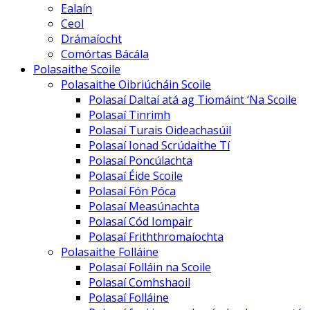
Ealaín
Ceol
Drámaíocht
Comórtas Bácála
Polasaithe Scoile
Polasaithe Oibriúcháin Scoile
Polasaí Daltaí atá ag Tiomáint ‘Na Scoile
Polasaí Tinrimh
Polasaí Turais Oideachasúil
Polasaí Ionad Scrúdaithe Tí
Polasaí Poncúlachta
Polasaí Éide Scoile
Polasaí Fón Póca
Polasaí Measúnachta
Polasaí Cód Iompair
Polasaí Friththromaíochta
Polasaithe Folláine
Polasaí Folláin na Scoile
Polasaí Comhshaoil
Polasaí Folláine