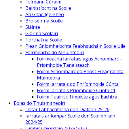
Foireann Cúraim
Bainistíocht na Scoile
An Ghaeilge Bheo
Bróiséir na Scoile
Sláinte
Glór na Scoláirí
Torthaí na Scoile
Plean Gníomhaíochta Feabhsúcháin Scoile Uile
Foirmeacha do Mhúinteoirí
Foirmeacha Iarratais agus Achomharc –
Príomhoide Tánaisteach
Foirm Achomhairc do Phost Freagrachta
Múinteora
Foirm Iarratais do Phríomhoide Cúnta
Foirm Iarratais Príomhoide Cúnta 11
Foirm Tuairisc Timpiste agus Eachtra
Eolas do Thuismitheoirí
Dátaí Tábhachtacha don Dialann 25-26
Iarratais ar Iompar Scoile don Scoilbhliain
2024/25
Uimhir Chiorcláin: 0075/2022