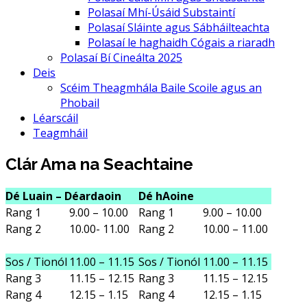
Polasaí Mhí-Úsáid Substaintí
Polasaí Sláinte agus Sábháilteachta
Polasaí le haghaidh Cógais a riaradh
Polasaí Bí Cineálta 2025
Deis
Scéim Theagmhála Baile Scoile agus an
Phobail
Léarscáil
Teagmháil
Clár Ama na Seachtaine
Dé Luain – Déardaoin
Dé hAoine
Rang 1
9.00 – 10.00
Rang 1
9.00 – 10.00
Rang 2
10.00- 11.00
Rang 2
10.00 – 11.00
Sos / Tionól
11.00 – 11.15
Sos / Tionól
11.00 – 11.15
Rang 3
11.15 – 12.15
Rang 3
11.15 – 12.15
Rang 4
12.15 – 1.15
Rang 4
12.15 – 1.15