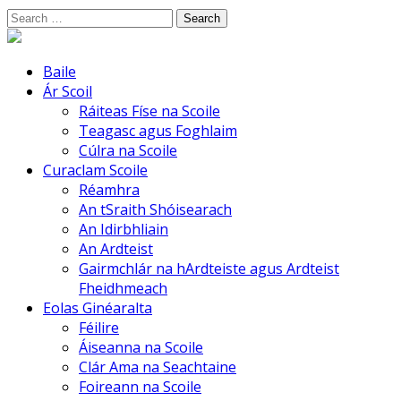
Skip
Search
to
for:
content
Baile
Ár Scoil
Ráiteas Físe na Scoile
Teagasc agus Foghlaim
Cúlra na Scoile
Curaclam Scoile
Réamhra
An tSraith Shóisearach
An Idirbhliain
An Ardteist
Gairmchlár na hArdteiste agus Ardteist
Fheidhmeach
Eolas Ginéaralta
Féilire
Áiseanna na Scoile
Clár Ama na Seachtaine
Foireann na Scoile