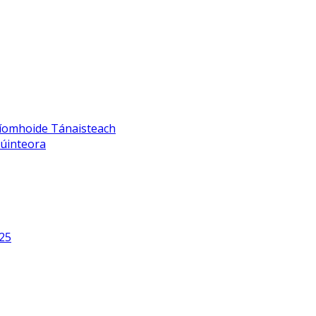
ríomhoide Tánaisteach
úinteora
/25