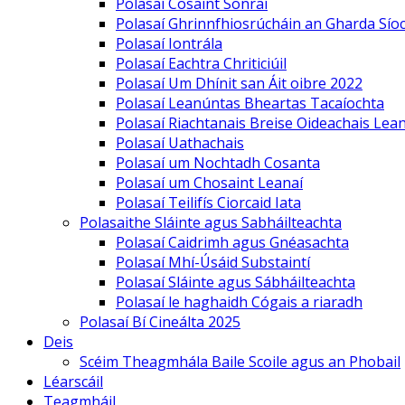
Polasaí Cosaint Sonraí
Polasaí Ghrinnfhiosrúcháin an Gharda Sío
Polasaí Iontrála
Polasaí Eachtra Chriticiúil
Polasaí Um Dhínit san Áit oibre 2022
Polasaí Leanúntas Bheartas Tacaíochta
Polasaí Riachtanais Breise Oideachais Lea
Polasaí Uathachais
Polasaí um Nochtadh Cosanta
Polasaí um Chosaint Leanaí
Polasaí Teilifís Ciorcaid Iata
Polasaithe Sláinte agus Sabháilteachta
Polasaí Caidrimh agus Gnéasachta
Polasaí Mhí-Úsáid Substaintí
Polasaí Sláinte agus Sábháilteachta
Polasaí le haghaidh Cógais a riaradh
Polasaí Bí Cineálta 2025
Deis
Scéim Theagmhála Baile Scoile agus an Phobail
Léarscáil
Teagmháil