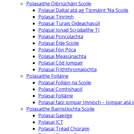
Polasaithe Oibriúcháin Scoile
Polasaí Daltaí atá ag Tiomáint ‘Na Scoile
Polasaí Tinrimh
Polasaí Turais Oideachasúil
Polasaí Ionad Scrúdaithe Tí
Polasaí Poncúlachta
Polasaí Éide Scoile
Polasaí Fón Póca
Polasaí Measúnachta
Polasaí Cód Iompair
Polasaí Friththromaíochta
Polasaithe Folláine
Polasaí Folláin na Scoile
Polasaí Comhshaoil
Polasaí Folláine
Polasaí faoi iompar Imníoch – Iompar atá 
Polasaithe Bainistíochta Scoile
Polasaí Gaeilge
Polasaí ICT
Polasaí Tréad Chúraim