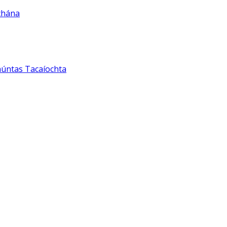
chána
núntas Tacaíochta