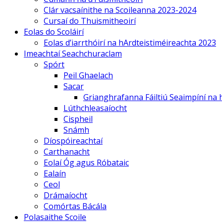
Clár vacsaínithe na Scoileanna 2023-2024
Cursaí do Thuismitheoirí
Eolas do Scoláirí
Eolas d’iarrthóirí na hArdteistiméireachta 2023
Imeachtaí Seachchuraclam
Spórt
Peil Ghaelach
Sacar
Grianghrafanna Fáiltiú Seaimpíní na
Lúthchleasaíocht
Cispheil
Snámh
Díospóireachtaí
Carthanacht
Eolaí Óg agus Róbataic
Ealaín
Ceol
Drámaíocht
Comórtas Bácála
Polasaithe Scoile