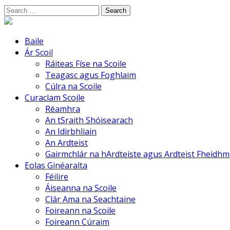
Skip
Search
to
for:
content
Baile
Ár Scoil
Ráiteas Físe na Scoile
Teagasc agus Foghlaim
Cúlra na Scoile
Curaclam Scoile
Réamhra
An tSraith Shóisearach
An Idirbhliain
An Ardteist
Gairmchlár na hArdteiste agus Ardteist Fheidh
Eolas Ginéaralta
Féilire
Áiseanna na Scoile
Clár Ama na Seachtaine
Foireann na Scoile
Foireann Cúraim