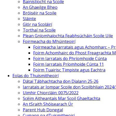
Bainistíocht na Scoile
An Ghaeilge Bheo
Bróiséir na Scoile
Sláinte
Glór na Scoláirí
Torthaí na Scoile
Plean Gníomhaíochta Feabhsúcháin Scoile Uile
Foirmeacha do Mhúinteoirí
Foirmeacha Iarratais agus Achomharc – P
Foirm Achomhairc do Phost Freagrachta M
Foirm Iarratais do Phríomhoide Cúnta
Foirm Iarratais Príomhoide Cúnta 11
Foirm Tuairisc Timpiste agus Eachtra
Eolas do Thuismitheoirí
Dátaí Tábhachtacha don Dialann 25-26
Iarratais ar Iompar Scoile don Scoilbhliain 2024
Uimhir Chiorcláin: 0075/2022
Scéim Aitheantais Mar Scoil Ghaeltachta
An tSraith Shóisearach Úr
Parent Hub Donegal
Cumann na dTuismitheoirí