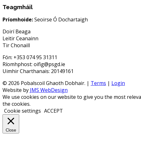
Teagmháil
Príomhoide:
Seoirse Ó Dochartaigh
Doirí Beaga
Leitir Ceanainn
Tir Chonaill
Fón: +353 074 95 31311
Ríomhphost: oifig@psgd.ie
Uimhir Charthanais: 20149161
© 2026 Pobalscoil Ghaoth Dobhair. |
Terms
|
Login
Website by
JMS WebDesign
We use cookies on our website to give you the most releva
the cookies.
Cookie settings
ACCEPT
Close