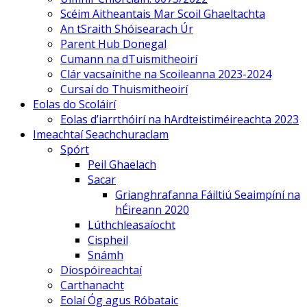
Scéim Aitheantais Mar Scoil Ghaeltachta
An tSraith Shóisearach Úr
Parent Hub Donegal
Cumann na dTuismitheoirí
Clár vacsaínithe na Scoileanna 2023-2024
Cursaí do Thuismitheoirí
Eolas do Scoláirí
Eolas d’iarrthóirí na hArdteistiméireachta 2023
Imeachtaí Seachchuraclam
Spórt
Peil Ghaelach
Sacar
Grianghrafanna Fáiltiú Seaimpíní na
hÉireann 2020
Lúthchleasaíocht
Cispheil
Snámh
Díospóireachtaí
Carthanacht
Eolaí Óg agus Róbataic