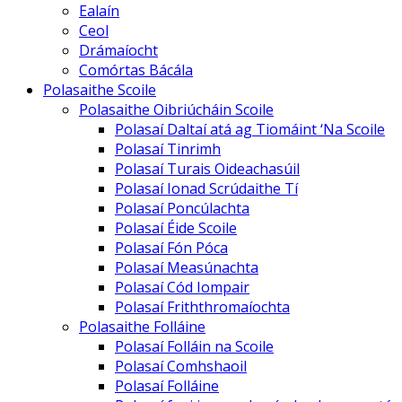
Ealaín
Ceol
Drámaíocht
Comórtas Bácála
Polasaithe Scoile
Polasaithe Oibriúcháin Scoile
Polasaí Daltaí atá ag Tiomáint ‘Na Scoile
Polasaí Tinrimh
Polasaí Turais Oideachasúil
Polasaí Ionad Scrúdaithe Tí
Polasaí Poncúlachta
Polasaí Éide Scoile
Polasaí Fón Póca
Polasaí Measúnachta
Polasaí Cód Iompair
Polasaí Friththromaíochta
Polasaithe Folláine
Polasaí Folláin na Scoile
Polasaí Comhshaoil
Polasaí Folláine