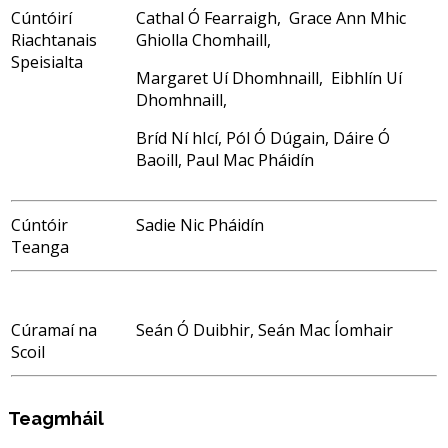
Cúntóirí
Cathal Ó Fearraigh, Grace Ann Mhic
Riachtanais
Ghiolla Chomhaill,
Speisialta
Margaret Uí Dhomhnaill, Eibhlín Uí
Dhomhnaill,
Bríd Ní hIcí, Pól Ó Dúgain, Dáire Ó
Baoill, Paul Mac Pháidín
Cúntóir
Sadie Nic Pháidín
Teanga
Cúramaí na
Seán Ó Duibhir, Seán Mac Íomhair
Scoil
Teagmháil