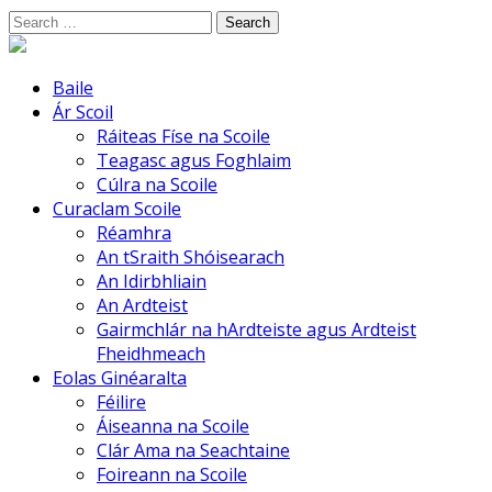
Skip
Search
to
for:
content
Baile
Ár Scoil
Ráiteas Físe na Scoile
Teagasc agus Foghlaim
Cúlra na Scoile
Curaclam Scoile
Réamhra
An tSraith Shóisearach
An Idirbhliain
An Ardteist
Gairmchlár na hArdteiste agus Ardteist
Fheidhmeach
Eolas Ginéaralta
Féilire
Áiseanna na Scoile
Clár Ama na Seachtaine
Foireann na Scoile