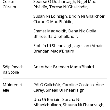
Coiste
Seoirse Ó Dochartaigh, Nigel Mac
Cúraim
Pháidín, Teresa Ní Ghallchóir,
Susan Ní Loinsigh, Brídín Ní Ghallchóir,
Ciarán G Mac Pháidín,
Emmet Mac Aoidh, Dana Nic Giolla
Bhríde, Ita Uí Ghallchóir,
Eibhlín Uí Shearcaigh, agus an tAthair
Brendan Mac a’Bhaird
Séiplíneach
An tAthair Brendan Mac a’Bhaird
na Scoile
Múinteoirí
Pól Ó Gallchóir, Caroline Costello, Áine
eile
Carey, Sinéad Uí Fhearraigh,
Úna Uí Bhriain, Sorcha Ní
Mhaolchullann, Shauna Ní Fhearraigh,