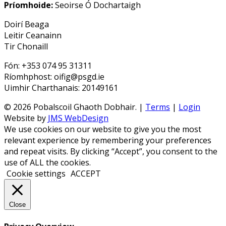
Príomhoide:
Seoirse Ó Dochartaigh
Doirí Beaga
Leitir Ceanainn
Tir Chonaill
Fón: +353 074 95 31311
Ríomhphost: oifig@psgd.ie
Uimhir Charthanais: 20149161
© 2026 Pobalscoil Ghaoth Dobhair. |
Terms
|
Login
Website by
JMS WebDesign
We use cookies on our website to give you the most
relevant experience by remembering your preferences
and repeat visits. By clicking “Accept”, you consent to the
use of ALL the cookies.
Cookie settings
ACCEPT
Close