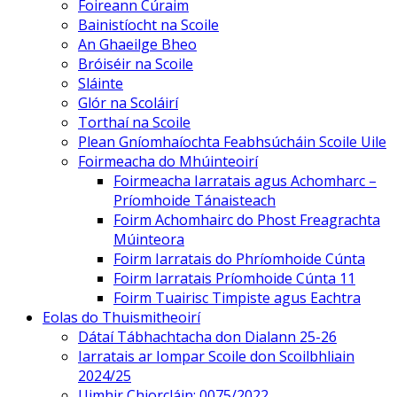
Foireann Cúraim
Bainistíocht na Scoile
An Ghaeilge Bheo
Bróiséir na Scoile
Sláinte
Glór na Scoláirí
Torthaí na Scoile
Plean Gníomhaíochta Feabhsúcháin Scoile Uile
Foirmeacha do Mhúinteoirí
Foirmeacha Iarratais agus Achomharc –
Príomhoide Tánaisteach
Foirm Achomhairc do Phost Freagrachta
Múinteora
Foirm Iarratais do Phríomhoide Cúnta
Foirm Iarratais Príomhoide Cúnta 11
Foirm Tuairisc Timpiste agus Eachtra
Eolas do Thuismitheoirí
Dátaí Tábhachtacha don Dialann 25-26
Iarratais ar Iompar Scoile don Scoilbhliain
2024/25
Uimhir Chiorcláin: 0075/2022