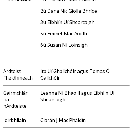
2ú Dana Nic Giolla Bhríde
3ú Eibhlín Uí Shearcaigh
5ú Emmet Mac Aoidh
6ú Susan Ní Loinsigh
Ardteist
Ita Uí Ghallchóir agus Tomas Ó
Fheidhmeach
Gallchóir
Gairmchlár
Leanna Ní Bhaoill agus Eibhlín Uí
na
Shearcaigh
hArdteiste
Idirbhliain
Ciarán J Mac Pháidín