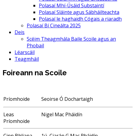
Polasaí Mhí-Úsáid Substaintí
Polasaí Sláinte agus Sábháilteachta
Polasaí le haghaidh Cógais a riaradh
Polasaí Bí Cineálta 2025
Deis
Scéim Theagmhála Baile Scoile agus an
Phobail
Léarscáil
Teagmháil
Foireann na Scoile
Príomhoide
Seoirse Ó Dochartaigh
Leas
Nigel Mac Pháidín
Príomhoide
Cinn Bhliana
1ú Ciarán G Mac Pháidín