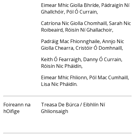
Eimear Mhic Giolla Bhríde, Pádraigín Ní
Ghallchóir, Pól Ó Currain,
Catríona Nic Giolla Chomhaill, Sarah Nic
Roibeaird, Róisín Ní Ghallachoir,
Padráig Mac Fhionnghaile, Annjo Nic
Giolla Chearra, Cristóir Ó Domhnaill,
Keith Ó Fearraigh, Danny Ó Currain,
Róisín Nic Pháidín,
Eimear Mhic Fhlionn, Pól Mac Cumhaill,
Lisa Nic Pháidín.
Foireann na
Treasa De Búrca / Eibhlín Ní
hOifige
Ghlionsaigh