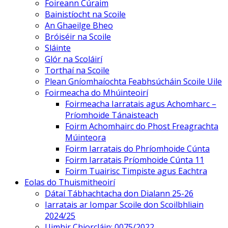
Foireann Cúraim
Bainistíocht na Scoile
An Ghaeilge Bheo
Bróiséir na Scoile
Sláinte
Glór na Scoláirí
Torthaí na Scoile
Plean Gníomhaíochta Feabhsúcháin Scoile Uile
Foirmeacha do Mhúinteoirí
Foirmeacha Iarratais agus Achomharc –
Príomhoide Tánaisteach
Foirm Achomhairc do Phost Freagrachta
Múinteora
Foirm Iarratais do Phríomhoide Cúnta
Foirm Iarratais Príomhoide Cúnta 11
Foirm Tuairisc Timpiste agus Eachtra
Eolas do Thuismitheoirí
Dátaí Tábhachtacha don Dialann 25-26
Iarratais ar Iompar Scoile don Scoilbhliain
2024/25
Uimhir Chiorcláin: 0075/2022