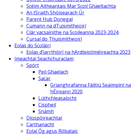
Scéim Aitheantais Mar Scoil Ghaeltachta
An tSraith Shóisearach Úr
Parent Hub Donegal
Cumann na dTuismitheoirí
Clár vacsaínithe na Scoileanna 2023-2024
Cursaí do Thuismitheoirí
Eolas do Scoláirí
Eolas d’iarrthóirí na hArdteistiméireachta 2023
Imeachtaí Seachchuraclam
Spórt
Peil Ghaelach
Sacar
Grianghrafanna Fáiltiú Seaimpíní na
hÉireann 2020
Lúthchleasaíocht
Cispheil
Snámh
Díospóireachtaí
Carthanacht
Eolaí Óg agus Róbataic