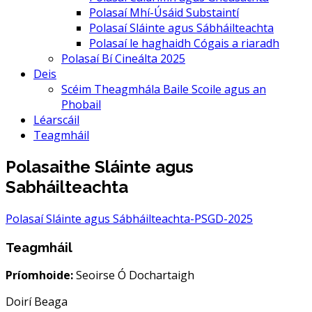
Polasaí Mhí-Úsáid Substaintí
Polasaí Sláinte agus Sábháilteachta
Polasaí le haghaidh Cógais a riaradh
Polasaí Bí Cineálta 2025
Deis
Scéim Theagmhála Baile Scoile agus an
Phobail
Léarscáil
Teagmháil
Polasaithe Sláinte agus
Sabháilteachta
Polasaí Sláinte agus Sábháilteachta-PSGD-2025
Teagmháil
Príomhoide:
Seoirse Ó Dochartaigh
Doirí Beaga