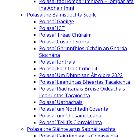
Polasaí faoi iompar Imníoch – Iompar atá
ina Ábhair Imní
Polasaithe Bainistíochta Scoile
Polasaí Gaeilge
Polasaí ICT
Polasaí Tréad Chúraim
Polasaí Cosaint Sonraí
Polasaí Ghrinnfhiosrúcháin an Gharda
Síochána
Polasaí Iontrála
Polasaí Eachtra Chriticiúil
Polasaí Um Dhínit san Áit oibre 2022
Polasaí Leanúntas Bheartas Tacaíochta
Polasaí Riachtanais Breise Oideachais
Leanúntas Tacaíochta
Polasaí Uathachais
Polasaí um Nochtadh Cosanta
Polasaí um Chosaint Leanaí
Polasaí Teilifís Ciorcaid Iata
Polasaithe Sláinte agus Sabháilteachta
Polasaí Caidrimh agus Gnéasachta