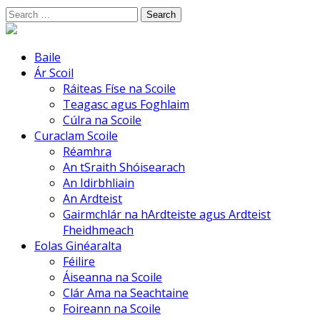
Skip
Search
to
for:
content
Baile
Ár Scoil
Ráiteas Físe na Scoile
Teagasc agus Foghlaim
Cúlra na Scoile
Curaclam Scoile
Réamhra
An tSraith Shóisearach
An Idirbhliain
An Ardteist
Gairmchlár na hArdteiste agus Ardteist
Fheidhmeach
Eolas Ginéaralta
Féilire
Áiseanna na Scoile
Clár Ama na Seachtaine
Foireann na Scoile