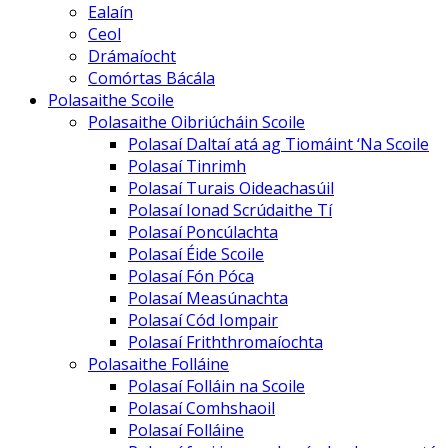
Ealaín
Ceol
Drámaíocht
Comórtas Bácála
Polasaithe Scoile
Polasaithe Oibriúcháin Scoile
Polasaí Daltaí atá ag Tiomáint ‘Na Scoile
Polasaí Tinrimh
Polasaí Turais Oideachasúil
Polasaí Ionad Scrúdaithe Tí
Polasaí Poncúlachta
Polasaí Éide Scoile
Polasaí Fón Póca
Polasaí Measúnachta
Polasaí Cód Iompair
Polasaí Friththromaíochta
Polasaithe Folláine
Polasaí Folláin na Scoile
Polasaí Comhshaoil
Polasaí Folláine