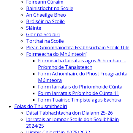
Foireann Cúraim
Bainistíocht na Scoile
An Ghaeilge Bheo
Bróiséir na Scoile
Sláinte
Glór na Scoláirí
Torthaí na Scoile
Plean Gníomhaíochta Feabhsúcháin Scoile Uile
Foirmeacha do Mhúinteoirí
Foirmeacha Iarratais agus Achomharc –
Príomhoide Tánaisteach
Foirm Achomhairc do Phost Freagrachta
Múinteora
Foirm Iarratais do Phríomhoide Cúnta
Foirm Iarratais Príomhoide Cúnta 11
Foirm Tuairisc Timpiste agus Eachtra
Eolas do Thuismitheoirí
Dátaí Tábhachtacha don Dialann 25-26
Iarratais ar Iompar Scoile don Scoilbhliain
2024/25
Uimhir Chiorcláin: 0075/2022