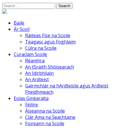
Skip
Search
to
for:
content
Baile
Ár Scoil
Ráiteas Físe na Scoile
Teagasc agus Foghlaim
Cúlra na Scoile
Curaclam Scoile
Réamhra
An tSraith Shóisearach
An Idirbhliain
An Ardteist
Gairmchlár na hArdteiste agus Ardteist
Fheidhmeach
Eolas Ginéaralta
Féilire
Áiseanna na Scoile
Clár Ama na Seachtaine
Foireann na Scoile