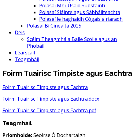
Polasaí Mhí-Úsáid Substaintí
Polasaí Sláinte agus Sábháilteachta
Polasaí le haghaidh Cógais a riaradh
Polasaí Bí Cineálta 2025
Deis
Scéim Theagmhála Baile Scoile agus an
Phobail
Léarscáil
Teagmháil
Foirm Tuairisc Timpiste agus Eachtra
Foirm Tuairisc Timpiste agus Eachtra
Foirm Tuairisc Timpiste agus Eachtra.docx
Foirm Tuairisc Timpiste agus Eachtra.pdf
Teagmháil
Príomhoide:
Seoirse Ó Dochartaigh