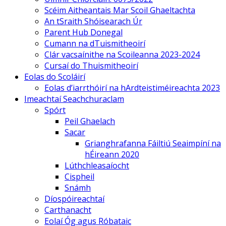
Scéim Aitheantais Mar Scoil Ghaeltachta
An tSraith Shóisearach Úr
Parent Hub Donegal
Cumann na dTuismitheoirí
Clár vacsaínithe na Scoileanna 2023-2024
Cursaí do Thuismitheoirí
Eolas do Scoláirí
Eolas d’iarrthóirí na hArdteistiméireachta 2023
Imeachtaí Seachchuraclam
Spórt
Peil Ghaelach
Sacar
Grianghrafanna Fáiltiú Seaimpíní na
hÉireann 2020
Lúthchleasaíocht
Cispheil
Snámh
Díospóireachtaí
Carthanacht
Eolaí Óg agus Róbataic