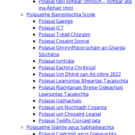
Polasaí faoi iompar Imníoch – Iompar atá
ina Ábhair Imní
Polasaithe Bainistíochta Scoile
Polasaí Gaeilge
Polasaí ICT
Polasaí Tréad Chúraim
Polasaí Cosaint Sonraí
Polasaí Ghrinnfhiosrúcháin an Gharda
Síochána
Polasaí Iontrála
Polasaí Eachtra Chriticiúil
Polasaí Um Dhínit san Áit oibre 2022
Polasaí Leanúntas Bheartas Tacaíochta
Polasaí Riachtanais Breise Oideachais
Leanúntas Tacaíochta
Polasaí Uathachais
Polasaí um Nochtadh Cosanta
Polasaí um Chosaint Leanaí
Polasaí Teilifís Ciorcaid Iata
Polasaithe Sláinte agus Sabháilteachta
Polasaí Caidrimh agus Gnéasachta