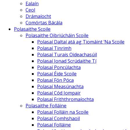
Ealaín
Ceol
Drámaíocht
Comórtas Bácála
Polasaithe Scoile
Polasaithe Oibriúcháin Scoile
Polasaí Daltaí atá ag Tiomáint ‘Na Scoile
Polasaí Tinrimh
Polasaí Turais Oideachasúil
Polasaí Ionad Scrúdaithe Tí
Polasaí Poncúlachta
Polasaí Éide Scoile
Polasaí Fón Póca
Polasaí Measúnachta
Polasaí Cód Iompair
Polasaí Friththromaíochta
Polasaithe Folláine
Polasaí Folláin na Scoile
Polasaí Comhshaoil
Polasaí Folláine